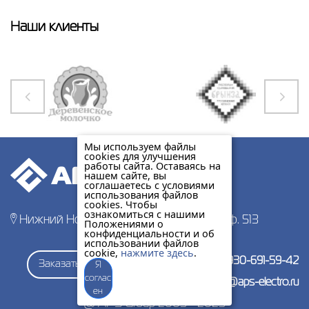
Наши клиенты
Мы используем файлы
cookies для улучшения
работы сайта. Оставаясь на
нашем сайте, вы
соглашаетесь с условиями
использования файлов
cookies. Чтобы
ознакомиться с нашими
Нижний Новгород, пр-т Гагарина 178, оф. 513
Положениями о
конфиденциальности и об
использовании файлов
cookie,
нажмите здесь
.
+7-930-691-59-42
Заказать звонок
Я
соглас
zakaz@aps-electro.ru
ен
@ APS Group 2005 - 2025