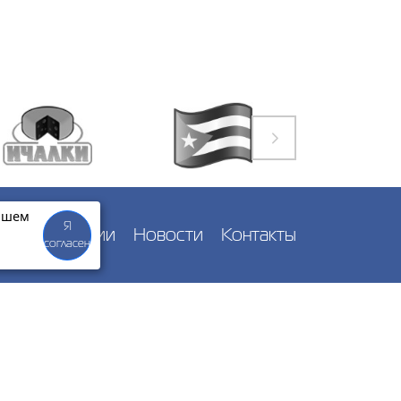
нашем
Я
и
О компании
Новости
Контакты
согласен
+7-930-691-59-42
zakaz@aps-electro.ru
Политика конфиденциальности