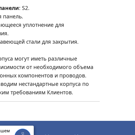
панели
: S2.
 панель.
ающееся уплотнение для
ия.
авеющей стали для закрытия.
рпуса могут иметь различные
висимости от необходимого объема
онных компонентов и проводов.
водим нестандартные корпуса по
ским требованиям Клиентов.
нашем
Я