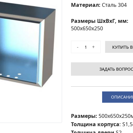
Материал:
Сталь 304
Размеры ШхВхГ, мм:
500
x
650
x
250
-
+
КУПИТЬ В
ЗАДАТЬ ВОПРОС
ОПИСАНИ
Размеры:
500x650x250
Толщина корпуса
: S1,5
Толщина двери
S2.