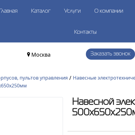
Главная
Каталог
Услуги
О компании
Контакты
Москва
Заказать звонок
/
орпусов, пультов управления
Навесные электротехниче
x650x250мм
Навесной эле
500x650x250