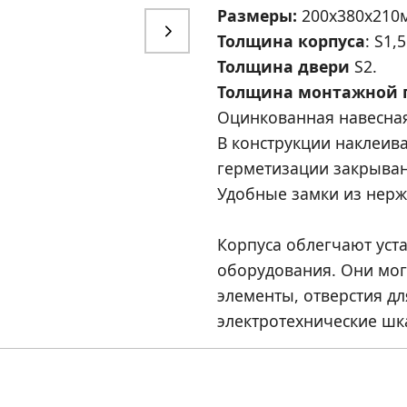
Размеры:
200x
380
x
210
Толщина корпуса
: S1,5
Толщина двери
S2.
Толщина монтажной 
Оцинкованная навесная
В конструкции наклеив
герметизации закрыван
Удобные замки из нерж
Корпуса облегчают уст
оборудования. Они мо
элементы, отверстия дл
электротехнические шк