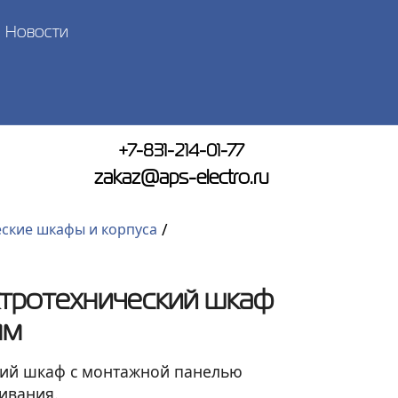
Новости
+7-831-214-01-77
zakaz@aps-electro.ru
/
ские шкафы и корпуса
ктротехнический шкаф
мм
кий шкаф с монтажной панелью
ивания.