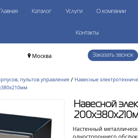
Главная
Каталог
Услуги
О компании
Контакты
Москва
Заказать звонок
/
орпусов, пультов управления
Навесные электротехниче
х380х210мм
Навесной эле
200х380х210
Настенный металличес
одностороннего обслуж